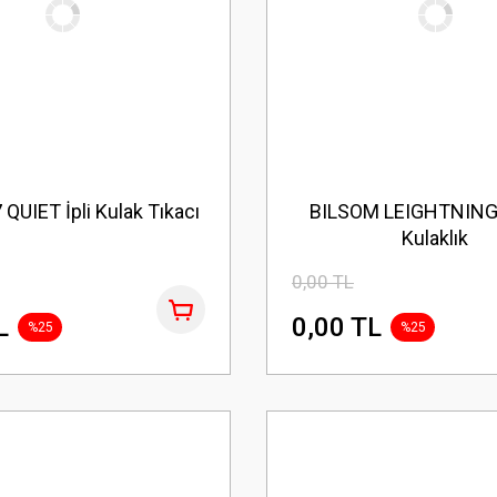
QUIET İpli Kulak Tıkacı
BILSOM LEIGHTNING
Kulaklık
0,00 TL
L
0,00 TL
%25
%25