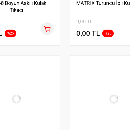
8 Boyun Askılı Kulak
MATRIX Turuncu İpli Ku
Tıkacı
0,00 TL
L
0,00 TL
%25
%25