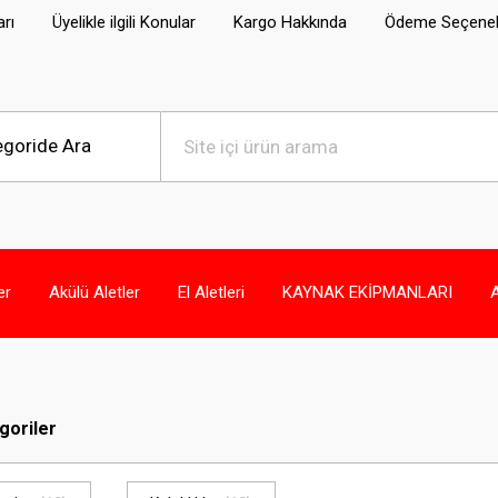
arı
Üyelikle ilgili Konular
Kargo Hakkında
Ödeme Seçenek
er
Akülü Aletler
El Aletleri
KAYNAK EKİPMANLARI
egoriler