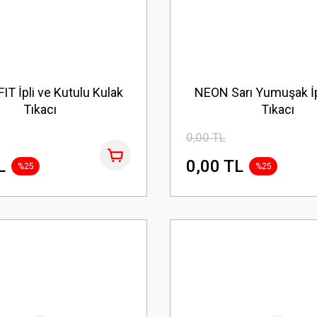
T İpli ve Kutulu Kulak
NEON Sarı Yumuşak İp
Tıkacı
Tıkacı
0,00 TL
L
0,00 TL
%25
%25