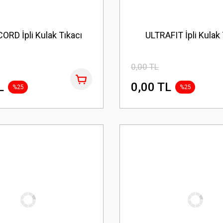
RD İpli Kulak Tıkacı
ULTRAFIT İpli Kulak 
0,00 TL
L
0,00 TL
%25
%25