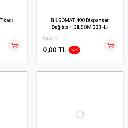
Tıkacı
BILSOMAT 400 Dispanser
Dağıtıcı + BILSOM 303 -L-
0,00 TL
0,00 TL
%25