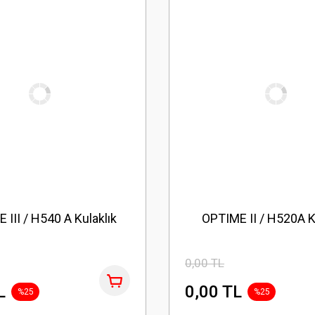
 III / H540 A Kulaklık
OPTIME II / H520A K
0,00 TL
L
0,00 TL
%25
%25