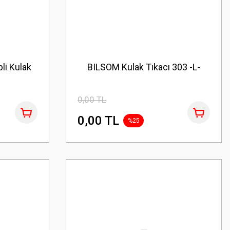
li Kulak
BILSOM Kulak Tıkacı 303 -L-
0,00 TL
0,00 TL
%25