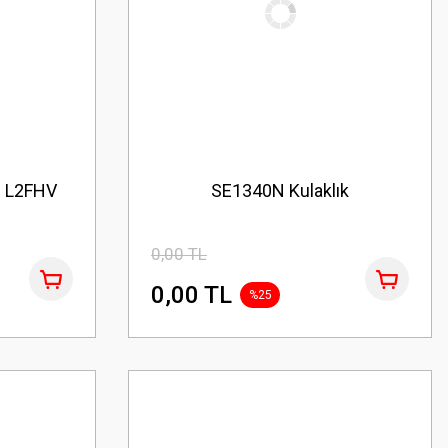
 L2FHV
SE1340N Kulaklık
0,00 TL
0,00 TL
%25