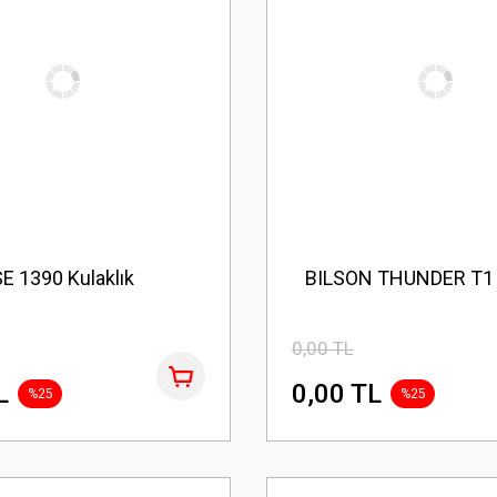
E 1390 Kulaklık
BILSON THUNDER T1 K
0,00 TL
L
0,00 TL
%25
%25