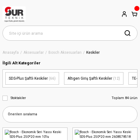
Anasayfa
Aksesuarlar
Bosch Aksesuarları
Keskiler
İlgili Alt Kategoriler
SDS-Plus Şaftlı Keskiler
(66)
Altıgen Giriş Şaftlı Keskiler
(12)
TE-S 
Toplam 84 ürün
Stoktakiler