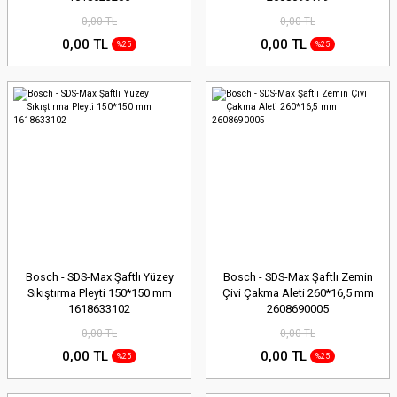
0,00 TL
0,00 TL
0,00 TL
0,00 TL
%25
%25
Bosch - SDS-Max Şaftlı Yüzey
Bosch - SDS-Max Şaftlı Zemin
Sıkıştırma Pleyti 150*150 mm
Çivi Çakma Aleti 260*16,5 mm
1618633102
2608690005
0,00 TL
0,00 TL
0,00 TL
0,00 TL
%25
%25