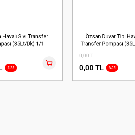
 Havalı Sıvı Transfer
Özsan Duvar Tipi Hava
pası (35Lt/Dk) 1/1
Transfer Pompası (35L
0,00 TL
L
0,00 TL
%25
%25