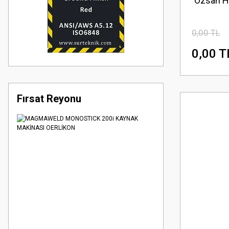
Özsan H
0,00 TL
0,00 T
Fırsat Reyonu