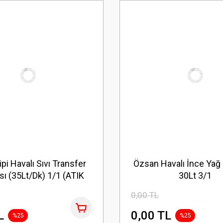
pi Havalı Sıvı Transfer
Özsan Havalı İnce Yağ
ı (35Lt/Dk) 1/1 (ATIK
30Lt 3/1
YAĞ)
0,00 TL
L
0,00 TL
%25
%25