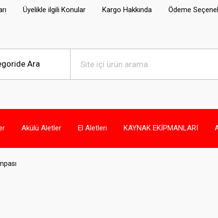
arı
Üyelikle ilgili Konular
Kargo Hakkında
Ödeme Seçenek
er
Akülü Aletler
El Aletleri
KAYNAK EKİPMANLARI
ompası