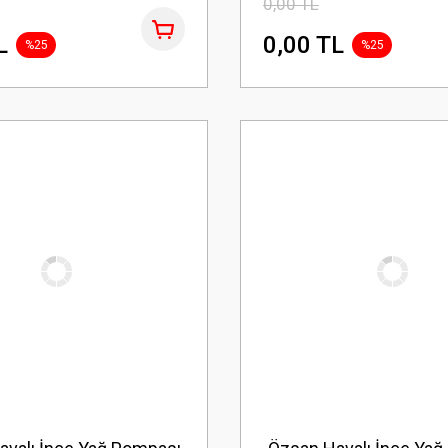
0,00 TL
L
0,00 TL
%25
%25