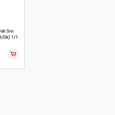
lı Sıvı
t/Dk) 1/1