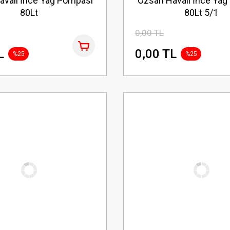
avalı İnce Yağ Pompası
Özsan Havalı İnce Yağ
80Lt
80Lt 5/1
0,00 TL
L
0,00 TL
%25
%25