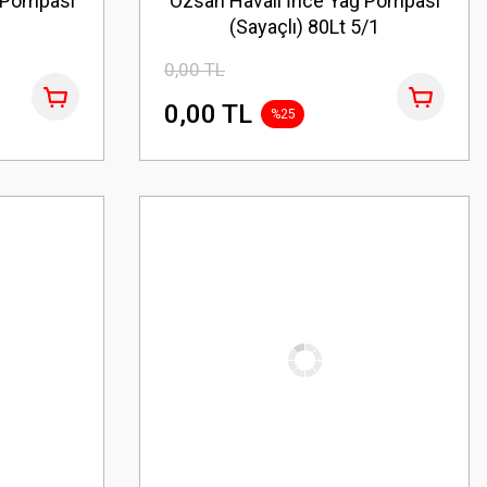
 Pompası
Özsan Havalı İnce Yağ Pompası
(Sayaçlı) 80Lt 5/1
0,00 TL
0,00 TL
%25