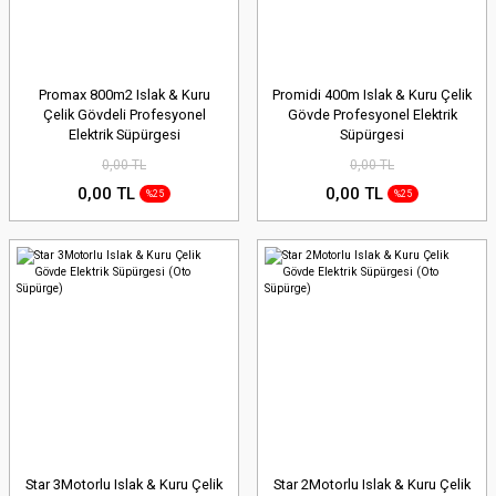
 Çok Amaçlı Kesme Makinaları
k Amaçlı Kesme Makinaları
| Karıştırıcılar
ıkmalar
leri
Promax 800m2 Islak & Kuru
Promidi 400m Islak & Kuru Çelik
Çelik Gövdeli Profesyonel
Gövde Profesyonel Elektrik
Elektrik Süpürgesi
Süpürgesi
ı
meler & Tilki Kuyruğu
Tırpan
0,00 TL
0,00 TL
fleme
nler
0,00 TL
0,00 TL
%25
%25
akinaları
zı
Ve Makinaları
a Üfleme
arı
arı
Star 3Motorlu Islak & Kuru Çelik
Star 2Motorlu Islak & Kuru Çelik