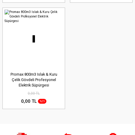
Aletler
leri
tleri>Aksesuarlar
Promax 800m3 Islak & Kuru
Çelik Gövdeli Profesyonel
tleri>Elektrikli Süpürgeler
Elektrik Süpürgesi
0,00 TL
tleri>Şarjlı Süpürgeler
0,00 TL
%25
izlik Ürünleri
nler