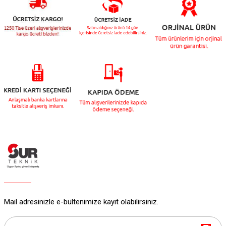
a Makineleri
rı
ı
nleri
Mail adresinizle e-bültenimize kayıt olabilirsiniz.