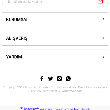
KURUMSAL
ALIŞVERİŞ
YARDIM
Copyright 2017 © surteknik.com - Tüm hakları saklıdır. Kredi kartı bilgileriniz
256bit SSL sertifikası ile korunmaktadır.
ideasoft
ile
e-