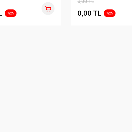
0,00 TL
L
0,00 TL
%25
%25