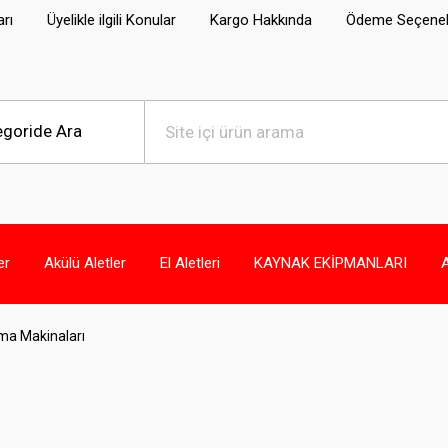
arı
Üyelikle ilgili Konular
Kargo Hakkında
Ödeme Seçenek
er
Akülü Aletler
El Aletleri
KAYNAK EKİPMANLARI
ma Makinaları