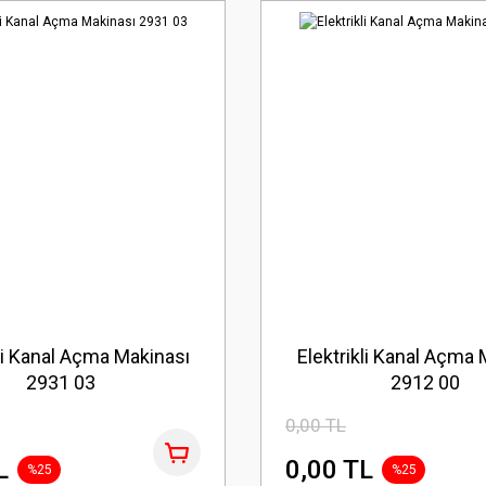
kli Kanal Açma Makinası
Elektrikli Kanal Açma 
2931 03
2912 00
0,00 TL
L
0,00 TL
%25
%25